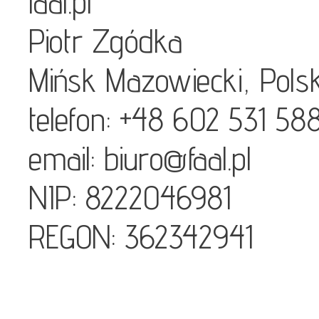
faal.pl
Piotr Zgódka
Mińsk Mazowiecki, Pols
telefon: +48 602 531 58
email: biuro@faal.pl
NIP: 8222046981
REGON: 362342941